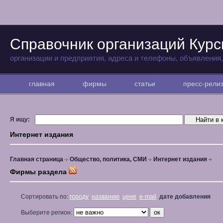
Справочник организаций Курс
организации и предприятия, адреса и телефоны, объявления
главная
фирмы
статьи
пресс-рел
Я ищу:
Интернет издания
Главная страница
Общество, политика, СМИ
Интернет издания
Фирмы раздела
Сортировать по:
городу
названию
цене
e-mail
дате добавления
Выберите регион: