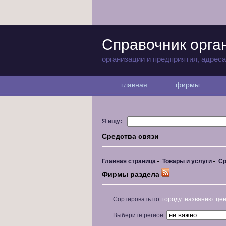
Справочник орга
организации и предприятия, адрес
главная
фирмы
Я ищу:
Средства связи
Главная страница
Товары и услуги
Ср
Фирмы раздела
Сортировать по:
городу
названию
це
Выберите регион: