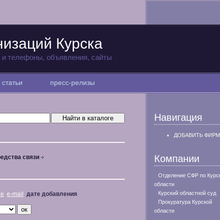
низаций Курска
а и телефоны, объявления, сайты
статьи
пресс-релизы
Навигация
ДОБАВИТЬ ФИРМ
Компании
едства связи
Отделение СФР по Курс
области
Курский областной суд
не
e-mail
дате добавления
Прокуратура Курской
области