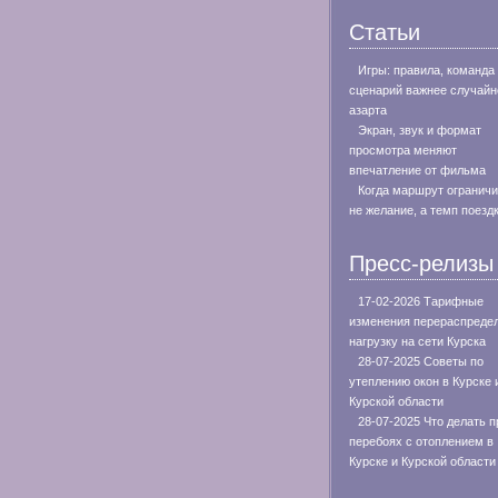
Статьи
Игры: правила, команда
сценарий важнее случайн
азарта
Экран, звук и формат
просмотра меняют
впечатление от фильма
Когда маршрут огранич
не желание, а темп поезд
Пресс-релизы
17-02-2026 Тарифные
изменения перераспреде
нагрузку на сети Курска
28-07-2025 Советы по
утеплению окон в Курске 
Курской области
28-07-2025 Что делать п
перебоях с отоплением в
Курске и Курской области