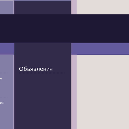
Объявления
У
кой