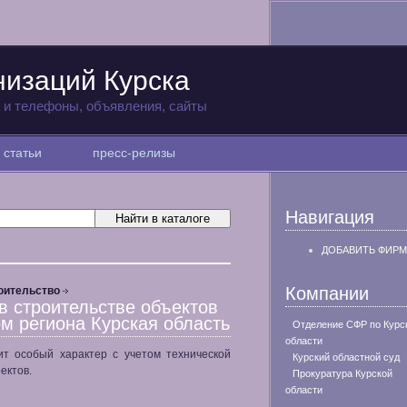
низаций Курска
а и телефоны, объявления, сайты
статьи
пресс-релизы
Навигация
ДОБАВИТЬ ФИРМ
Компании
оительство
в строительстве объектов
ом региона Курская область
Отделение СФР по Курс
области
т особый характер с учетом технической
Курский областной суд
ектов.
Прокуратура Курской
области