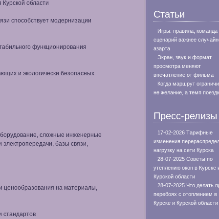
я Курской области
Статьи
вязи способствует модернизации
Игры: правила, команда
сценарий важнее случайн
стабильного функционирования
азарта
Экран, звук и формат
просмотра меняют
ающих и экологически безопасных
впечатление от фильма
Когда маршрут огранич
не желание, а темп поезд
Пресс-релизы
17-02-2026 Тарифные
оборудование, сложные инженерные
изменения перераспреде
 электропередачи, базы связи,
нагрузку на сети Курска
28-07-2025 Советы по
утеплению окон в Курске 
Курской области
28-07-2025 Что делать п
и ценообразования на материалы,
перебоях с отоплением в
Курске и Курской области
и стандартов