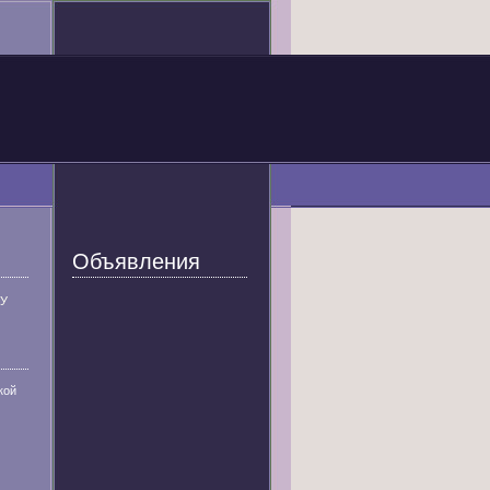
Объявления
У
кой