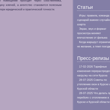
е помещение проходят через собственника,
дачу ключей, а агентство становится полезным
Статьи
отери юридической и практической точности.
Игры: правила, команда
сценарий важнее случайн
азарта
Экран, звук и формат
просмотра меняют
впечатление от фильма
Когда маршрут огранич
не желание, а темп поезд
Пресс-релизы
17-02-2026 Тарифные
изменения перераспреде
нагрузку на сети Курска
28-07-2025 Советы по
утеплению окон в Курске 
Курской области
28-07-2025 Что делать п
перебоях с отоплением в
Курске и Курской области