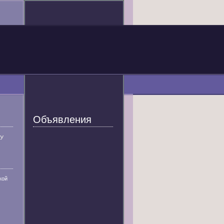
Объявления
У
кой