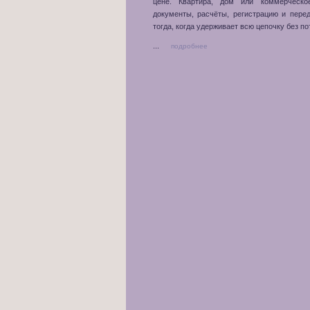
цене. Квартира, дом или коммерческо
документы, расчёты, регистрацию и пере
тогда, когда удерживает всю цепочку без п
...
подробнее