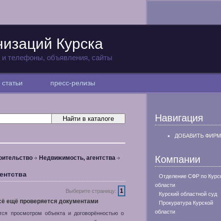
низаций Курска
а и телефоны, объявления, сайты
статьи
пресс-релизы
Навигация
ДОБАВИТЬ ФИРМ
Компании
оительство
Недвижимость, агентства
ентства
Отделение СФР по Курс
области
1
Выберите страницу:
Курский областной суд
сё ещё проверяется документами
Прокуратура Курской
области
ется просмотром объекта и договорённостью о