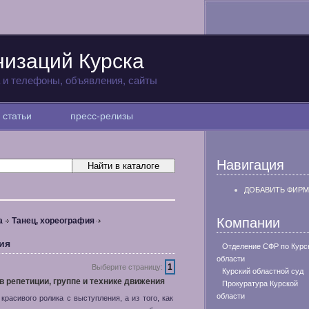
низаций Курска
а и телефоны, объявления, сайты
статьи
пресс-релизы
Навигация
ДОБАВИТЬ ФИРМ
Компании
а
Танец, хореография
ия
Отделение СФР по Курс
области
1
Выберите страницу:
Курский областной суд
в репетиции, группе и технике движения
Прокуратура Курской
области
красивого ролика с выступления, а из того, как