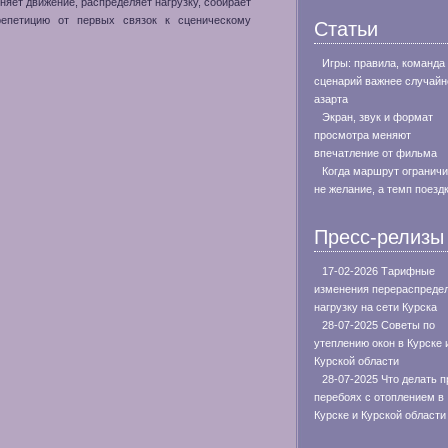
няет движение, распределяет нагрузку, собирает
репетицию от первых связок к сценическому
Статьи
Игры: правила, команда
сценарий важнее случайн
азарта
Экран, звук и формат
просмотра меняют
впечатление от фильма
Когда маршрут огранич
не желание, а темп поезд
Пресс-релизы
17-02-2026 Тарифные
изменения перераспреде
нагрузку на сети Курска
28-07-2025 Советы по
утеплению окон в Курске 
Курской области
28-07-2025 Что делать п
перебоях с отоплением в
Курске и Курской области