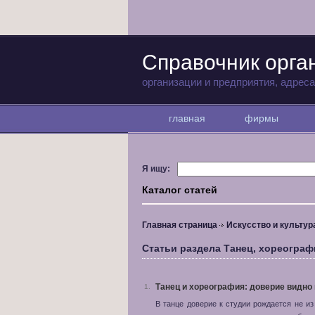
Справочник орга
организации и предприятия, адрес
главная
фирмы
Я ищу:
Каталог статей
Главная страница
Искусство и культур
Статьи раздела Танец, хореограф
Танец и хореография: доверие видно 
1.
В танце доверие к студии рождается не из 