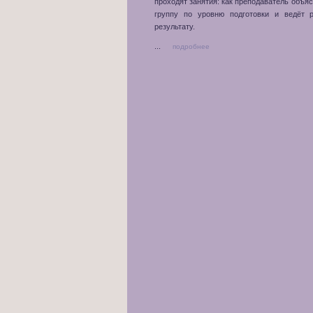
проходят занятия: как преподаватель объяс
группу по уровню подготовки и ведёт 
результату.
...
подробнее