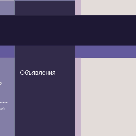
Объявления
У
кой