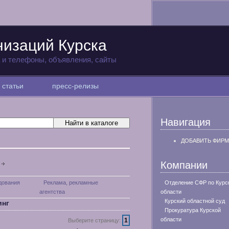
низаций Курска
а и телефоны, объявления, сайты
статьи
пресс-релизы
Навигация
ДОБАВИТЬ ФИРМ
Компании
дования
Реклама, рекламные
Отделение СФР по Курс
агентства
области
Курский областной суд
инг
Прокуратура Курской
области
1
Выберите страницу: