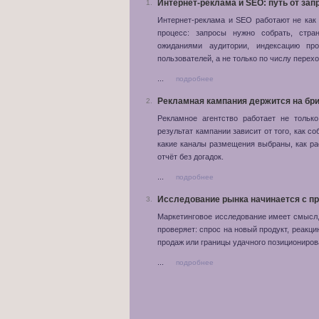
Интернет-реклама и SEO: путь от за
1.
Интернет-реклама и SEO работают не как 
процесс: запросы нужно собрать, стран
ожиданиями аудитории, индексацию пр
пользователей, а не только по числу перехо
...
подробнее
Рекламная кампания держится на бри
2.
Рекламное агентство работает не тольк
результат кампании зависит от того, как с
какие каналы размещения выбраны, как р
отчёт без догадок.
...
подробнее
Исследование рынка начинается с п
3.
Маркетинговое исследование имеет смысл, 
проверяет: спрос на новый продукт, реакци
продаж или границы удачного позициониров
...
подробнее