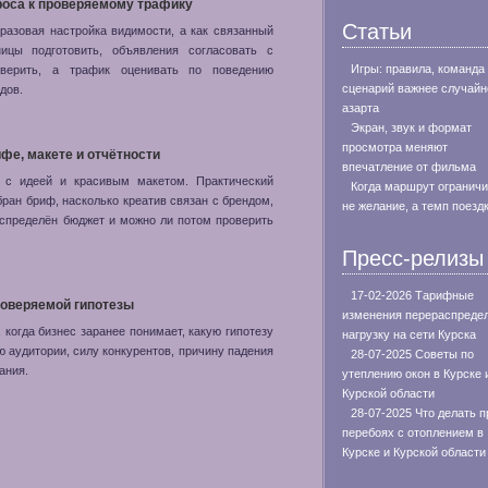
проса к проверяемому трафику
Статьи
разовая настройка видимости, а как связанный
ицы подготовить, объявления согласовать с
Игры: правила, команда
оверить, а трафик оценивать по поведению
сценарий важнее случайн
дов.
азарта
Экран, звук и формат
просмотра меняют
фе, макете и отчётности
впечатление от фильма
о с идеей и красивым макетом. Практический
Когда маршрут огранич
обран бриф, насколько креатив связан с брендом,
не желание, а темп поезд
аспределён бюджет и можно ли потом проверить
Пресс-релизы
17-02-2026 Тарифные
роверяемой гипотезы
изменения перераспреде
когда бизнес заранее понимает, какую гипотезу
нагрузку на сети Курска
ю аудитории, силу конкурентов, причину падения
28-07-2025 Советы по
ания.
утеплению окон в Курске 
Курской области
28-07-2025 Что делать п
перебоях с отоплением в
Курске и Курской области