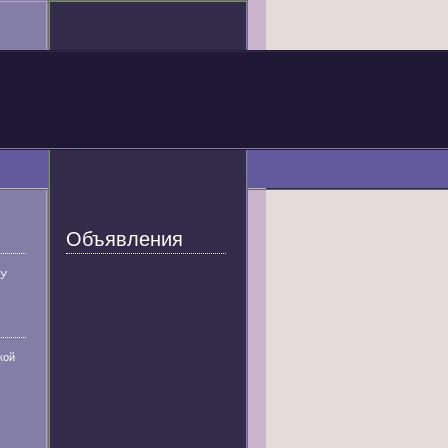
Объявления
У
кой