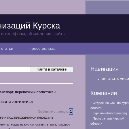
низаций Курска
а и телефоны, объявления, сайты
статьи
пресс-релизы
Навигация
ДОБАВИТЬ ФИРМ
Компании
анспорт, перевозки и логистика
зки и логистика
Отделение СФР по Курс
области
1
Выберите страницу:
Курский областной суд
уте и подтверждённой передаче
Прокуратура Курской
области
мента, когда нужно сопоставить груз, маршрут,