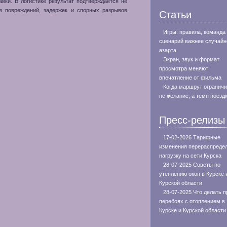
авки. В логистике результат подтверждается не
ез повреждений, задержек и спорных разрывов
Статьи
Игры: правила, команда
сценарий важнее случайн
азарта
Экран, звук и формат
просмотра меняют
впечатление от фильма
Когда маршрут огранич
не желание, а темп поезд
Пресс-релизы
17-02-2026 Тарифные
изменения перераспреде
нагрузку на сети Курска
28-07-2025 Советы по
утеплению окон в Курске 
Курской области
28-07-2025 Что делать п
перебоях с отоплением в
Курске и Курской области