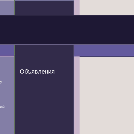
Объявления
У
кой