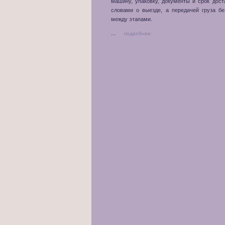
машину, упаковку, документы и срок дост
словами о выезде, а передачей груза б
между этапами.
...
подробнее