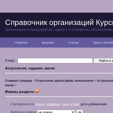
Справочник организаций Курс
организации и предприятия, адреса и телефоны, объявления
главная
фирмы
статьи
пресс-рел
Я ищу:
Астрология, гадания, магия
Главная страница
Психология, философия, непознанное
Астрология
магия
Фирмы раздела
Сортировать по:
городу
названию
цене
e-mail
дате добавления
Выберите регион: