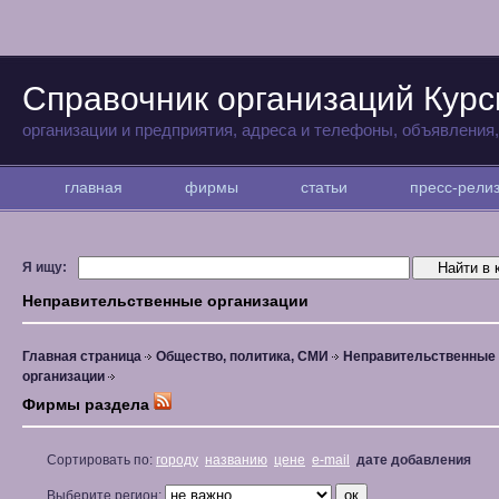
Справочник организаций Курс
организации и предприятия, адреса и телефоны, объявления
главная
фирмы
статьи
пресс-рел
Я ищу:
Неправительственные организации
Главная страница
Общество, политика, СМИ
Неправительственные
организации
Фирмы раздела
Сортировать по:
городу
названию
цене
e-mail
дате добавления
Выберите регион: