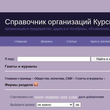
Справочник организаций Курс
организации и предприятия, адреса и телефоны, объявления
главная
фирмы
статьи
пресс-рел
Я ищу:
Газеты и журналы
Главная страница
Общество, политика, СМИ
Газеты и журналы
Фирмы раздела
Сортировать по:
городу
названию
цене
e-mail
дате добавления
Выберите регион: