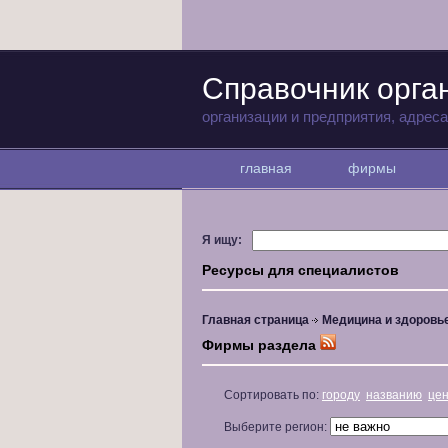
Справочник орга
организации и предприятия, адрес
главная
фирмы
Я ищу:
Ресурсы для специалистов
Главная страница
Медицина и здоровь
Фирмы раздела
Сортировать по:
городу
названию
це
Выберите регион: