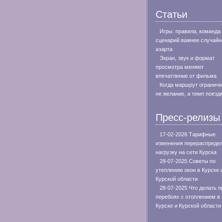
Статьи
Игры: правила, команда
сценарий важнее случайн
азарта
Экран, звук и формат
просмотра меняют
впечатление от фильма
Когда маршрут огранич
не желание, а темп поезд
Пресс-релизы
17-02-2026 Тарифные
изменения перераспреде
нагрузку на сети Курска
28-07-2025 Советы по
утеплению окон в Курске 
Курской области
28-07-2025 Что делать п
перебоях с отоплением в
Курске и Курской области