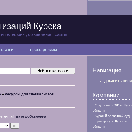
низаций Курска
а и телефоны, объявления, сайты
статьи
пресс-релизы
Навигация
ДОБАВИТЬ ФИРМ
Компании
е
Ресурсы для специалистов
Отделение СФР по Курс
области
Курский областной суд
не
e-mail
дате добавления
Прокуратура Курской
области