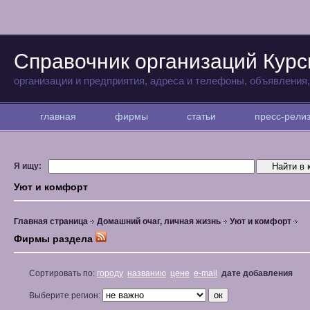
Справочник организаций Курс
организации и предприятия, адреса и телефоны, объявления
главная
фирмы
статьи
пресс-рел
Я ищу:
Уют и комфорт
Главная страница
Домашний очаг, личная жизнь
Уют и комфорт
Фирмы раздела
Сортировать по:
городу
названию
цене
e-mail
дате добавления
Выберите регион: