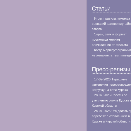
Статьи
Игры: правила, команда
сценарий важнее случайн
азарта
Экран, звук и формат
просмотра меняют
впечатление от фильма
Когда маршрут огранич
не желание, а темп поезд
Пресс-релизы
17-02-2026 Тарифные
изменения перераспреде
нагрузку на сети Курска
28-07-2025 Советы по
утеплению окон в Курске 
Курской области
28-07-2025 Что делать п
перебоях с отоплением в
Курске и Курской области