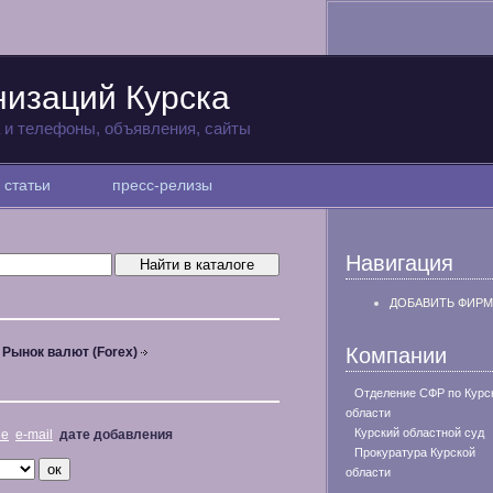
низаций Курска
а и телефоны, объявления, сайты
статьи
пресс-релизы
Навигация
ДОБАВИТЬ ФИРМ
Компании
Рынок валют (Forex)
Отделение СФР по Курс
области
Курский областной суд
не
e-mail
дате добавления
Прокуратура Курской
области