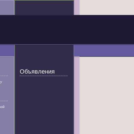
Объявления
У
кой