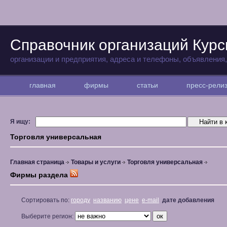
Справочник организаций Курс
организации и предприятия, адреса и телефоны, объявления
главная
фирмы
статьи
пресс-рел
Я ищу:
Торговля универсальная
Главная страница
Товары и услуги
Торговля универсальная
Фирмы раздела
Сортировать по:
городу
названию
цене
e-mail
дате добавления
Выберите регион: