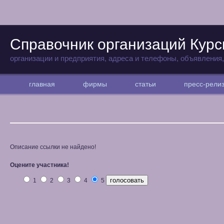
Справочник организаций Курс
организации и предприятия, адреса и телефоны, объявления
главная
фирмы
статьи
пресс-рел
Описание ссылки не найдено!
Оцените участника!
1
2
3
4
5