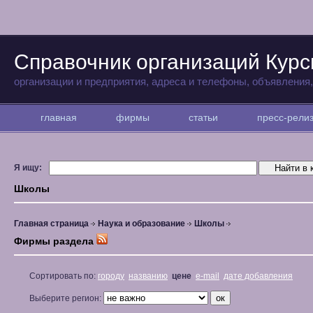
Справочник организаций Курс
организации и предприятия, адреса и телефоны, объявления
главная
фирмы
статьи
пресс-рел
Я ищу:
Школы
Главная страница
Наука и образование
Школы
Фирмы раздела
Сортировать по:
городу
названию
цене
e-mail
дате добавления
Выберите регион: