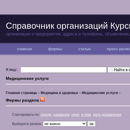
Справочник организаций Курс
организации и предприятия, адреса и телефоны, объявления
главная
фирмы
статьи
пресс-рел
Я ищу:
Медицинские услуги
Главная страница
Медицина и здоровье
Медицинские услуги
Фирмы раздела
Сортировать по:
городу
названию
цене
e-mail
дате добавления
Выберите регион: