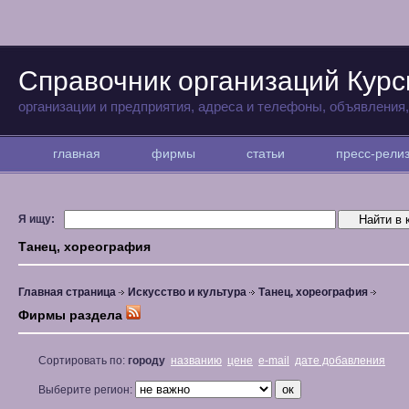
Справочник организаций Курс
организации и предприятия, адреса и телефоны, объявления
главная
фирмы
статьи
пресс-рел
Я ищу:
Танец, хореография
Главная страница
Искусство и культура
Танец, хореография
Фирмы раздела
Сортировать по:
городу
названию
цене
e-mail
дате добавления
Выберите регион: